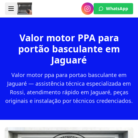
WhatsApp
Valor motor PPA para
portão basculante em
Jaguaré
Valor motor ppa para portao basculante em
Jaguaré — assistência técnica especializada em
Rossi, atendimento rápido em Jaguaré, peças
originais e instalação por técnicos credenciados.