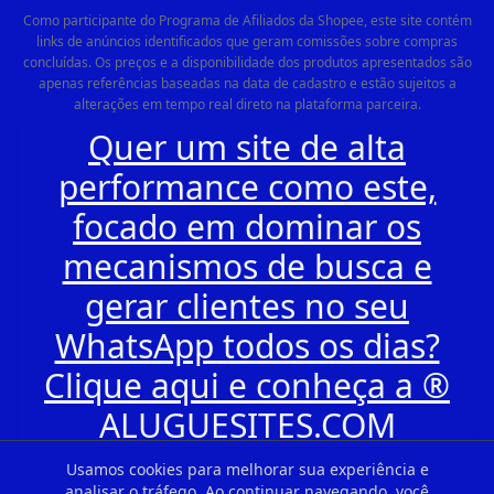
Como participante do Programa de Afiliados da Shopee, este site contém
links de anúncios identificados que geram comissões sobre compras
concluídas. Os preços e a disponibilidade dos produtos apresentados são
apenas referências baseadas na data de cadastro e estão sujeitos a
alterações em tempo real direto na plataforma parceira.
Quer um site de alta
performance como este,
focado em dominar os
mecanismos de busca e
gerar clientes no seu
WhatsApp todos os dias?
Clique aqui e conheça a ®
ALUGUESITES.COM
Usamos cookies para melhorar sua experiência e
analisar o tráfego. Ao continuar navegando, você