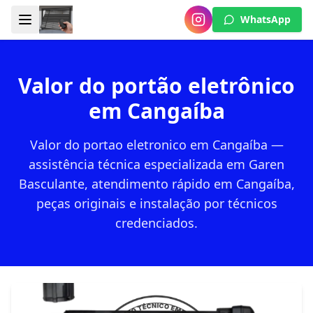
WhatsApp
Valor do portão eletrônico
em Cangaíba
Valor do portao eletronico em Cangaíba —
assistência técnica especializada em Garen
Basculante, atendimento rápido em Cangaíba,
peças originais e instalação por técnicos
credenciados.