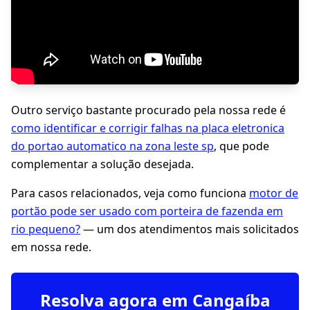
Outro serviço bastante procurado pela nossa rede é
como identificar e corrigir falhas na placa eletronica
do portao automatico na zona leste sp
, que pode
complementar a solução desejada.
Para casos relacionados, veja como funciona
motor de
portão pode ser usado com porteira de fazenda em
rio pequeno?
— um dos atendimentos mais solicitados
em nossa rede.
Resolva agora em Cangaíba