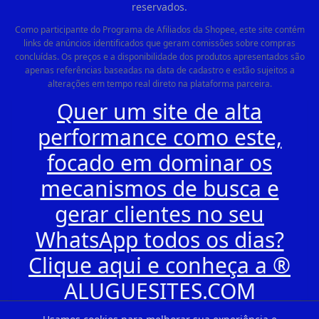
reservados.
Como participante do Programa de Afiliados da Shopee, este site contém
links de anúncios identificados que geram comissões sobre compras
concluídas. Os preços e a disponibilidade dos produtos apresentados são
apenas referências baseadas na data de cadastro e estão sujeitos a
alterações em tempo real direto na plataforma parceira.
Quer um site de alta
performance como este,
focado em dominar os
mecanismos de busca e
gerar clientes no seu
WhatsApp todos os dias?
Clique aqui e conheça a ®
ALUGUESITES.COM