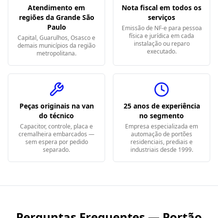
Atendimento em
Nota fiscal em todos os
regiões da Grande São
serviços
Paulo
Emissão de NF-e para pessoa
física e jurídica em cada
Capital, Guarulhos, Osasco e
instalação ou reparo
demais municípios da região
executado.
metropolitana.
Peças originais na van
25 anos de experiência
do técnico
no segmento
Capacitor, controle, placa e
Empresa especializada em
cremalheira embarcados —
automação de portões
sem espera por pedido
residenciais, prediais e
separado.
industriais desde 1999.
Perguntas Frequentes — Portão