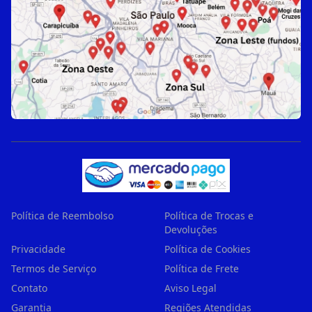
Política de Reembolso
Política de Trocas e
Devoluções
Privacidade
Política de Cookies
Termos de Serviço
Política de Frete
Contato
Aviso Legal
Garantia
Regiões Atendidas