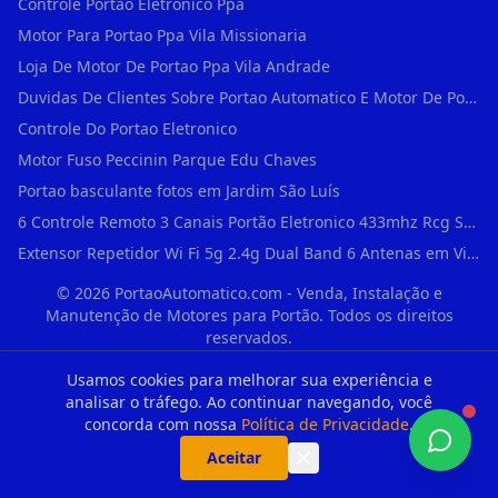
Controle Portao Eletronico Ppa
Motor Para Portao Ppa Vila Missionaria
Loja De Motor De Portao Ppa Vila Andrade
Duvidas De Clientes Sobre Portao Automatico E Motor De Portao Motor Para Portao De Ferro
Controle Do Portao Eletronico
Motor Fuso Peccinin Parque Edu Chaves
Portao basculante fotos em Jardim São Luís
6 Controle Remoto 3 Canais Portão Eletronico 433mhz Rcg Seg Garen Ppa em Vila Clementino
Extensor Repetidor Wi Fi 5g 2.4g Dual Band 6 Antenas em Vila Sônia
©
2026
PortaoAutomatico.com - Venda, Instalação e
Manutenção de Motores para Portão. Todos os direitos
reservados.
Como participante do Programa de Afiliados da Shopee, este site contém
Usamos cookies para melhorar sua experiência e
links de anúncios identificados que geram comissões sobre compras
analisar o tráfego. Ao continuar navegando, você
concluídas. Os preços e a disponibilidade dos produtos apresentados são
concorda com nossa
Política de Privacidade
.
apenas referências baseadas na data de cadastro e estão sujeitos a
Aceitar
alterações em tempo real direto na plataforma parceira.