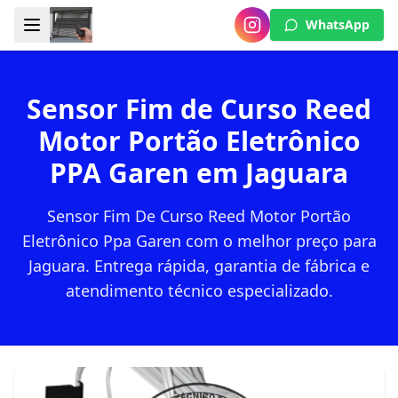
WhatsApp
Sensor Fim de Curso Reed
Motor Portão Eletrônico
PPA Garen em Jaguara
Sensor Fim De Curso Reed Motor Portão
Eletrônico Ppa Garen com o melhor preço para
Jaguara. Entrega rápida, garantia de fábrica e
atendimento técnico especializado.