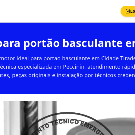
Lo
para portão basculante 
motor ideal para portao basculante em Cidade Tira
técnica especializada em Peccinin, atendimento ráp
tes, peças originais e instalação por técnicos crede