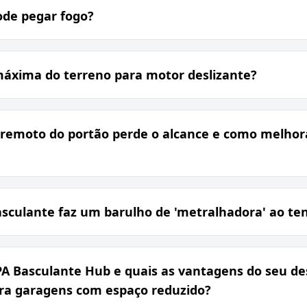
ode pegar fogo?
máxima do terreno para motor deslizante?
 remoto do portão perde o alcance e como melhora
sculante faz um barulho de 'metralhadora' ao ten
PA Basculante Hub e quais as vantagens do seu d
ara garagens com espaço reduzido?