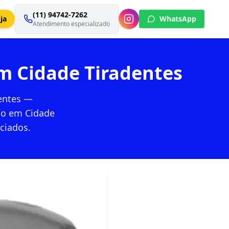
(11) 94742-7262
ja
WhatsApp
Atendimento especializado
em Cidade Tiradentes
dentes —
ido em Cidade
nciados.