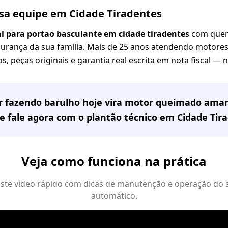
ssa equipe em Cidade Tiradentes
al para portao basculante em cidade tiradentes
com quem
gurança da sua família. Mais de 25 anos atendendo motores 
s, peças originais e garantia real escrita em nota fiscal —
or fazendo barulho hoje vira motor queimado ama
e fale agora com o plantão técnico em
Cidade Tir
Veja como funciona na prática
 este vídeo rápido com dicas de manutenção e operação do 
automático.