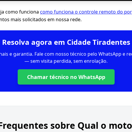
eja como funciona
como funciona o controle remoto do por
os mais solicitados em nossa rede.
Resolva agora em Cidade Tiradentes
inais e garantia. Fale com nosso técnico pelo WhatsApp e 
— sem visita perdida, sem enrolação.
Chamar técnico no WhatsApp
Frequentes sobre
Qual o moto