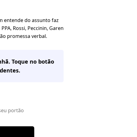
 entende do assunto faz
PPA, Rossi, Peccinin, Garen
 não promessa verbal.
nhã. Toque no botão
adentes
.
seu portão