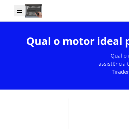
Qual o motor ideal 
Qual o 
assistência 
Tiraden