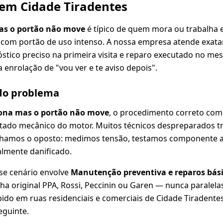
 em Cidade Tiradentes
as o portão não move
é típico de quem mora ou trabalha 
com portão de uso intenso. A nossa empresa atende exatam
tico preciso na primeira visita e reparo executado no me
 enrolação de "vou ver e te aviso depois".
 do problema
ona mas o portão não move
, o procedimento correto com
estado mecânico do motor. Muitos técnicos despreparados 
lhamos o oposto: medimos tensão, testamos componente 
almente danificado.
se cenário envolve
Manutenção preventiva e reparos bási
ha original PPA, Rossi, Peccinin ou Garen — nunca paralel
ido em ruas residenciais e comerciais de Cidade Tiradente
eguinte.