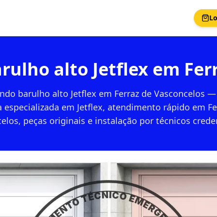
Lo
rulho alto Jetflex em Fer
ndo barulho alto Jetflex em Ferraz de Vasconcelos —
a especializada em Jetflex, atendimento rápido em Fe
elos, peças originais e instalação por técnicos crede