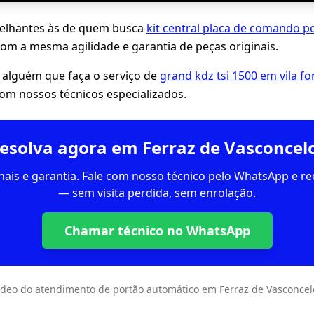
lhantes às de quem busca
kit central placa de comando p
com a mesma agilidade e garantia de peças originais.
 alguém que faça o serviço de
grand kdz tsi 1500 em vila f
om nossos técnicos especializados.
esolva agora em Ferraz de Vasconcel
inais e garantia. Fale com nosso técnico pelo WhatsApp e 
— sem visita perdida, sem enrolação.
Chamar técnico no WhatsApp
ídeo do atendimento de portão automático em Ferraz de Vasconcel