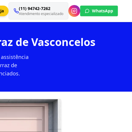
(11) 94742-7262
ja
WhatsApp
Atendimento especializado
raz de Vasconcelos
 assistência
rraz de
nciados.