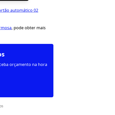
ortão automático 02
ormosa
, pode obter mais
os
receba orçamento na hora
os