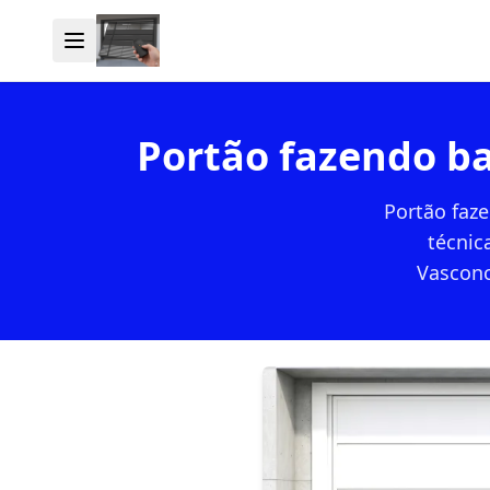
Portão fazendo ba
Portão faze
técnic
Vasconc