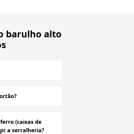
o barulho alto
os
ortão?
erro (caixas de
r a serralheria?