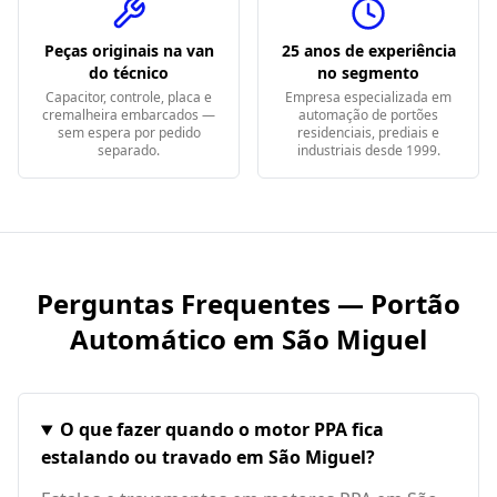
Peças originais na van
25 anos de experiência
do técnico
no segmento
Capacitor, controle, placa e
Empresa especializada em
cremalheira embarcados —
automação de portões
sem espera por pedido
residenciais, prediais e
separado.
industriais desde 1999.
Perguntas Frequentes — Portão
Automático em
São Miguel
O que fazer quando o motor PPA fica
estalando ou travado em São Miguel?