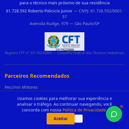
para o técnico mais próximo de sua residência
61.728.592 Roberto Policicio Junior
— CNPJ: 61.728.592/0001-
57
Avenida Rudge, 979 — São Paulo/SP
Registro CFT nº 33176235860 — Conselho Federal dos Técnicos Industriais
Parceiros Recomendados
Peccinin Motores
Controle Portao Eletronico Ppa
Usamos cookies para melhorar sua experiência e
Motor Para Portao Ppa Vila Missionaria
analisar o tráfego. Ao continuar navegando, você
concorda com nossa
Política de Privacidade
.
Loja De Motor De Portao Ppa Vila Andrade
Aceitar
Duvidas De Clientes Sobre Portao Automatico E Motor De Portao Motor Para Portao De Ferro
Controle Do Portao Eletronico