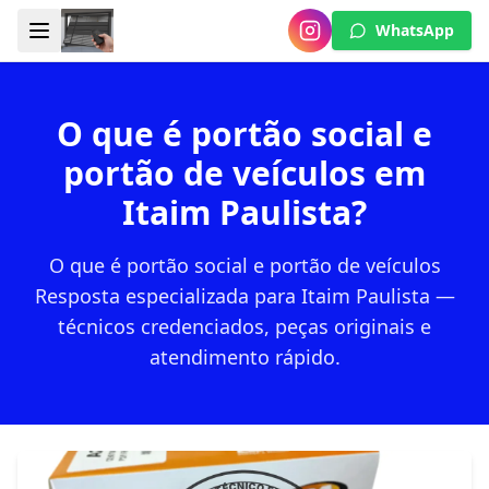
WhatsApp
O que é portão social e
portão de veículos em
Itaim Paulista?
O que é portão social e portão de veículos
Resposta especializada para Itaim Paulista —
técnicos credenciados, peças originais e
atendimento rápido.