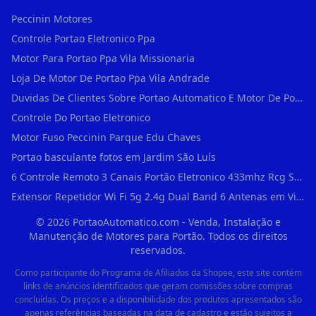
Peccinin Motores
Controle Portao Eletronico Ppa
Motor Para Portao Ppa Vila Missionaria
Loja De Motor De Portao Ppa Vila Andrade
Duvidas De Clientes Sobre Portao Automatico E Motor De Portao Motor Para Portao De Ferro
Controle Do Portao Eletronico
Motor Fuso Peccinin Parque Edu Chaves
Portao basculante fotos em Jardim São Luís
6 Controle Remoto 3 Canais Portão Eletronico 433mhz Rcg Seg Garen Ppa em Vila Clementino
Extensor Repetidor Wi Fi 5g 2.4g Dual Band 6 Antenas em Vila Sônia
©
2026
PortaoAutomatico.com - Venda, Instalação e
Manutenção de Motores para Portão. Todos os direitos
reservados.
Como participante do Programa de Afiliados da Shopee, este site contém
links de anúncios identificados que geram comissões sobre compras
concluídas. Os preços e a disponibilidade dos produtos apresentados são
apenas referências baseadas na data de cadastro e estão sujeitos a