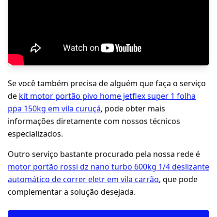
Se você também precisa de alguém que faça o serviço
de
kit motor portão pivo home jetflex super 1 folha
ppa 150kg em vila curuçá
, pode obter mais
informações diretamente com nossos técnicos
especializados.
Outro serviço bastante procurado pela nossa rede é
motor portão rossi dz nano turbo 600kg 1/4 deslizante
automático de correr eletr em vila carrão
, que pode
complementar a solução desejada.