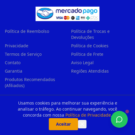
Política de Reembolso
Política de Trocas e
Devoluções
Privacidade
Política de Cookies
Termos de Serviço
Política de Frete
Contato
Aviso Legal
Garantia
Regiões Atendidas
Produtos Recomendados
(Afiliados)
Usamos cookies para melhorar sua experiência e
Central de Atendimento Principal — Encaminhamos sempre
analisar o tráfego. Ao continuar navegando, você
para o técnico mais próximo de sua residência
concorda com nossa
Política de Privacidade
.
61.728.592 Roberto Policicio Junior
— CNPJ: 61.728.592/0001-
Aceitar
57
Avenida Rudge, 979 — São Paulo/SP