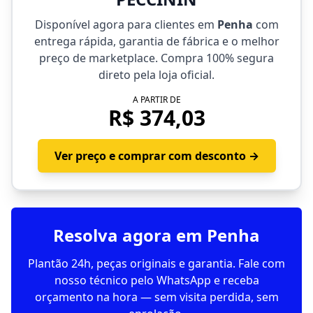
Disponível agora para clientes em
Penha
com
entrega rápida, garantia de fábrica e o melhor
preço de marketplace. Compra 100% segura
direto pela loja oficial.
A PARTIR DE
R$ 374,03
Ver preço e comprar com desconto →
Resolva agora em Penha
Plantão 24h, peças originais e garantia. Fale com
nosso técnico pelo WhatsApp e receba
orçamento na hora — sem visita perdida, sem