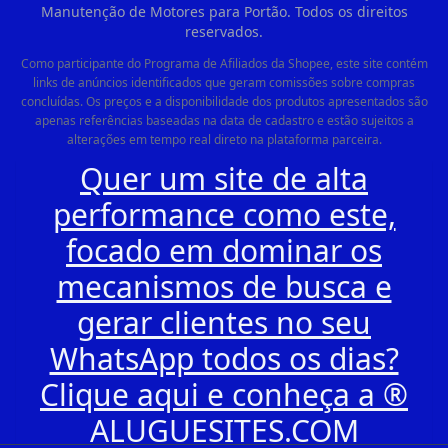
Manutenção de Motores para Portão. Todos os direitos
reservados.
Como participante do Programa de Afiliados da Shopee, este site contém
links de anúncios identificados que geram comissões sobre compras
concluídas. Os preços e a disponibilidade dos produtos apresentados são
apenas referências baseadas na data de cadastro e estão sujeitos a
alterações em tempo real direto na plataforma parceira.
Quer um site de alta
performance como este,
focado em dominar os
mecanismos de busca e
gerar clientes no seu
WhatsApp todos os dias?
Clique aqui e conheça a ®
ALUGUESITES.COM