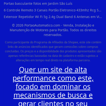
Portao basculante fotos em Jardim São Luís
6 Controle Remoto 3 Canais Portão Eletronico 433mhz Rcg Seg Garen Ppa em Vila Clementino
Extensor Repetidor Wi Fi 5g 2.4g Dual Band 6 Antenas em Vila Sônia
©
2026
PortaoAutomatico.com - Venda, Instalação e
Manutenção de Motores para Portão. Todos os direitos
reservados.
Como participante do Programa de Afiliados da Shopee, este site contém
links de anúncios identificados que geram comissões sobre compras
concluídas. Os preços e a disponibilidade dos produtos apresentados são
apenas referências baseadas na data de cadastro e estão sujeitos a
alterações em tempo real direto na plataforma parceira.
Quer um site de alta
performance como este,
focado em dominar os
mecanismos de busca e
gerar clientes no seu