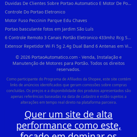
Duvidas De Clientes Sobre Portao Automatico E Motor De Portao Motor Para Portao De Ferro
Controle Do Portao Eletronico
Motor Fuso Peccinin Parque Edu Chaves
Portao basculante fotos em Jardim São Luís
6 Controle Remoto 3 Canais Portão Eletronico 433mhz Rcg Seg Garen Ppa em Vila Clementino
Extensor Repetidor Wi Fi 5g 2.4g Dual Band 6 Antenas em Vila Sônia
©
2026
PortaoAutomatico.com - Venda, Instalação e
Manutenção de Motores para Portão. Todos os direitos
reservados.
Como participante do Programa de Afiliados da Shopee, este site contém
links de anúncios identificados que geram comissões sobre compras
concluídas. Os preços e a disponibilidade dos produtos apresentados são
apenas referências baseadas na data de cadastro e estão sujeitos a
alterações em tempo real direto na plataforma parceira.
Quer um site de alta
performance como este,
focado em dominar os