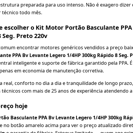
 estrutura preparada para uso intenso. Não é exagero dizer
 técnico todo mês.
 escolher o Kit Motor Portão Basculante PPA
 Seg. Preto 220v
comum encontrar motores genéricos vendidos a preço bai
ante PPA Bv Levante Legero 1/4HP 300kg Rápido 8 Seg. P
entral inteligente e suporte de fábrica garantido pela PPA. 
penas em economia de manutenção corretiva.
real, conforto no dia a dia e tranquilidade de longo prazo
técnicos com mais de 25 anos de experiência atendendo a 
reço hoje
rtão Basculante PPA Bv Levante Legero 1/4HP 300kg Rápi
no botão amarelo acima para ver o preço atualizado direto 
in
e garantia de fábrica. Estoque limitado — quem age pri