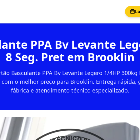
Lo
lante PPA Bv Levante Le
8 Seg. Pret em Brooklin
rtão Basculante PPA Bv Levante Legero 1/4HP 300kg 
 com o melhor preço para Brooklin. Entrega rápida, 
fábrica e atendimento técnico especializado.