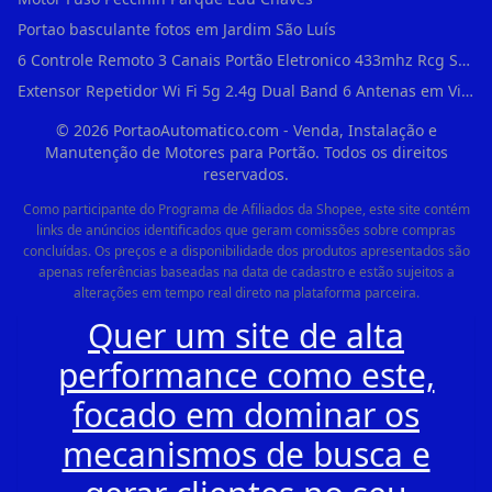
Portao basculante fotos em Jardim São Luís
6 Controle Remoto 3 Canais Portão Eletronico 433mhz Rcg Seg Garen Ppa em Vila Clementino
Extensor Repetidor Wi Fi 5g 2.4g Dual Band 6 Antenas em Vila Sônia
©
2026
PortaoAutomatico.com - Venda, Instalação e
Manutenção de Motores para Portão. Todos os direitos
reservados.
Como participante do Programa de Afiliados da Shopee, este site contém
links de anúncios identificados que geram comissões sobre compras
concluídas. Os preços e a disponibilidade dos produtos apresentados são
apenas referências baseadas na data de cadastro e estão sujeitos a
alterações em tempo real direto na plataforma parceira.
Quer um site de alta
performance como este,
focado em dominar os
mecanismos de busca e