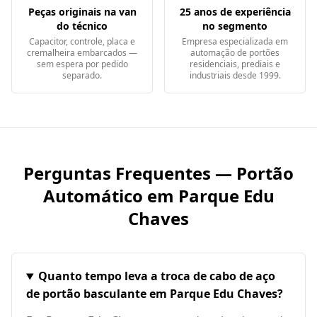
Peças originais na van
25 anos de experiência
do técnico
no segmento
Capacitor, controle, placa e
Empresa especializada em
cremalheira embarcados —
automação de portões
sem espera por pedido
residenciais, prediais e
separado.
industriais desde 1999.
Perguntas Frequentes — Portão
Automático em
Parque Edu
Chaves
Quanto tempo leva a troca de cabo de aço
de portão basculante em Parque Edu Chaves?