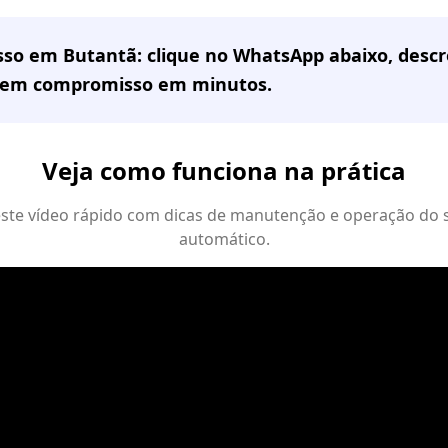
sso em
Butantã
: clique no WhatsApp abaixo, desc
sem compromisso em minutos.
Veja como funciona na prática
 este vídeo rápido com dicas de manutenção e operação do 
automático.