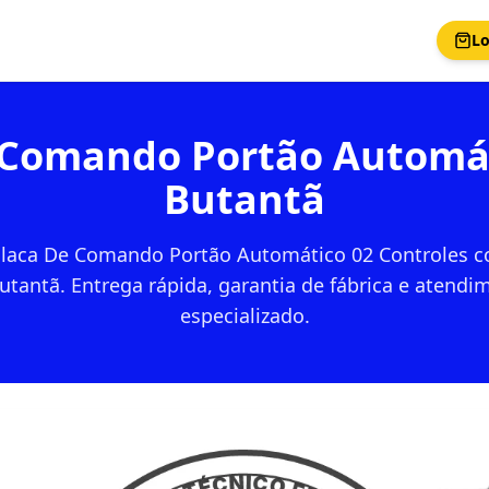
Lo
e Comando Portão Automá
Butantã
 Placa De Comando Portão Automático 02 Controles 
utantã. Entrega rápida, garantia de fábrica e atendi
especializado.