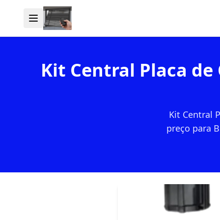
Kit Central Placa d
Kit Central
preço para B