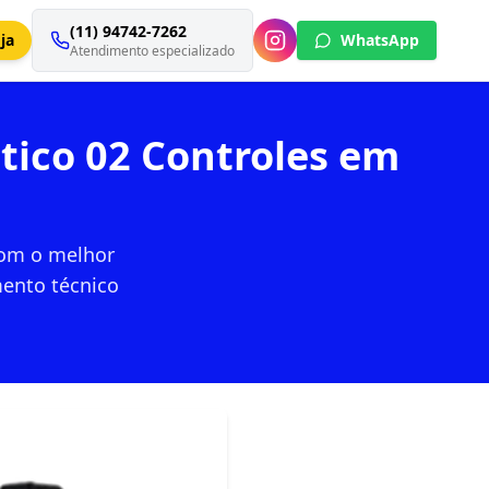
(11) 94742-7262
ja
WhatsApp
Atendimento especializado
tico 02 Controles em
com o melhor
mento técnico