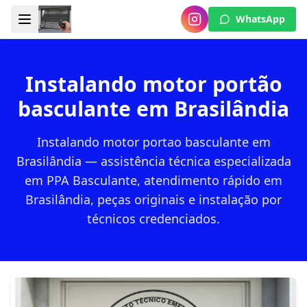
WhatsApp
Instalando motor portão
basculante em Brasilândia
Instalando motor portao basculante em
Brasilândia — assistência técnica especializada
em PPA Basculante, atendimento rápido em
Brasilândia, peças originais e instalação por
técnicos credenciados.