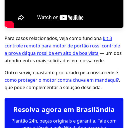
Para casos relacionados, veja como funciona
kit 3
controle remoto para motor de portão rossi controle
a prova dágua rossi ba em alto da boa vista
— um dos
atendimentos mais solicitados em nossa rede.
Outro serviço bastante procurado pela nossa rede é
como proteger o motor contra chuva em mandaqui?
,
que pode complementar a solução desejada.
Resolva agora em Brasilândia
Plantão 24h, peças originais e garantia. Fale com
nosso técnico pelo WhatsApp e receba