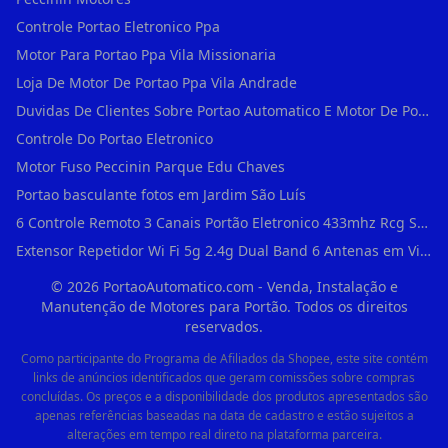
Controle Portao Eletronico Ppa
Motor Para Portao Ppa Vila Missionaria
Loja De Motor De Portao Ppa Vila Andrade
Duvidas De Clientes Sobre Portao Automatico E Motor De Portao Motor Para Portao De Ferro
Controle Do Portao Eletronico
Motor Fuso Peccinin Parque Edu Chaves
Portao basculante fotos em Jardim São Luís
6 Controle Remoto 3 Canais Portão Eletronico 433mhz Rcg Seg Garen Ppa em Vila Clementino
Extensor Repetidor Wi Fi 5g 2.4g Dual Band 6 Antenas em Vila Sônia
©
2026
PortaoAutomatico.com - Venda, Instalação e
Manutenção de Motores para Portão. Todos os direitos
reservados.
Como participante do Programa de Afiliados da Shopee, este site contém
links de anúncios identificados que geram comissões sobre compras
concluídas. Os preços e a disponibilidade dos produtos apresentados são
apenas referências baseadas na data de cadastro e estão sujeitos a
alterações em tempo real direto na plataforma parceira.