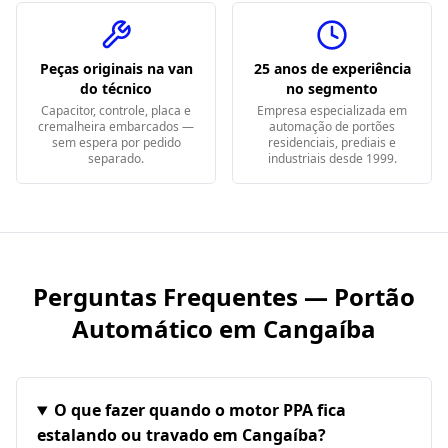
Peças originais na van
25 anos de experiência
do técnico
no segmento
Capacitor, controle, placa e
Empresa especializada em
cremalheira embarcados —
automação de portões
sem espera por pedido
residenciais, prediais e
separado.
industriais desde 1999.
Perguntas Frequentes — Portão
Automático em
Cangaíba
O que fazer quando o motor PPA fica
estalando ou travado em Cangaíba?