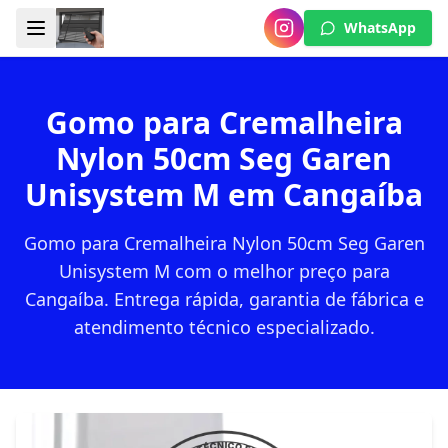
WhatsApp
Gomo para Cremalheira
Nylon 50cm Seg Garen
Unisystem M em Cangaíba
Gomo para Cremalheira Nylon 50cm Seg Garen
Unisystem M com o melhor preço para
Cangaíba. Entrega rápida, garantia de fábrica e
atendimento técnico especializado.