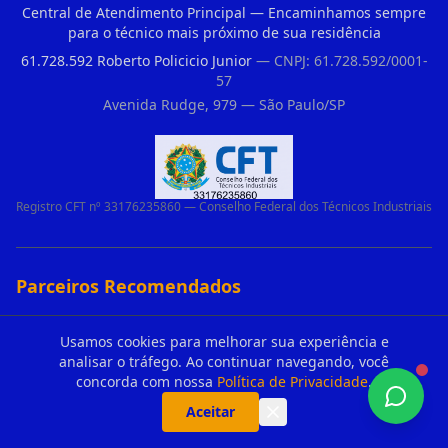
Central de Atendimento Principal — Encaminhamos sempre
para o técnico mais próximo de sua residência
61.728.592 Roberto Policicio Junior
— CNPJ: 61.728.592/0001-
57
Avenida Rudge, 979 — São Paulo/SP
Registro CFT nº 33176235860 — Conselho Federal dos Técnicos Industriais
Parceiros Recomendados
Peccinin Motores
Usamos cookies para melhorar sua experiência e
Controle Portao Eletronico Ppa
analisar o tráfego. Ao continuar navegando, você
Motor Para Portao Ppa Vila Missionaria
concorda com nossa
Política de Privacidade
.
Loja De Motor De Portao Ppa Vila Andrade
Aceitar
Duvidas De Clientes Sobre Portao Automatico E Motor De Portao Motor Para Portao De Ferro