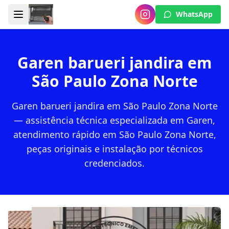
WhatsApp
Garen barueri jandira em
São Paulo Zona Norte
Garen barueri jandira em São Paulo Zona Norte
— assistência técnica especializada em Garen,
atendimento rápido em São Paulo Zona Norte,
peças originais e instalação por técnicos
credenciados.