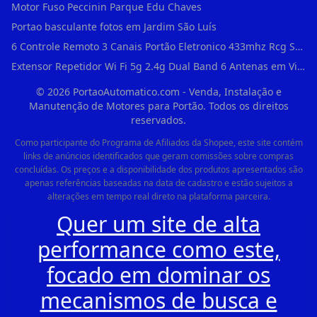
Motor Fuso Peccinin Parque Edu Chaves
Portao basculante fotos em Jardim São Luís
6 Controle Remoto 3 Canais Portão Eletronico 433mhz Rcg Seg Garen Ppa em Vila Clementino
Extensor Repetidor Wi Fi 5g 2.4g Dual Band 6 Antenas em Vila Sônia
©
2026
PortaoAutomatico.com - Venda, Instalação e
Manutenção de Motores para Portão. Todos os direitos
reservados.
Como participante do Programa de Afiliados da Shopee, este site contém
links de anúncios identificados que geram comissões sobre compras
concluídas. Os preços e a disponibilidade dos produtos apresentados são
apenas referências baseadas na data de cadastro e estão sujeitos a
alterações em tempo real direto na plataforma parceira.
Quer um site de alta
performance como este,
focado em dominar os
mecanismos de busca e