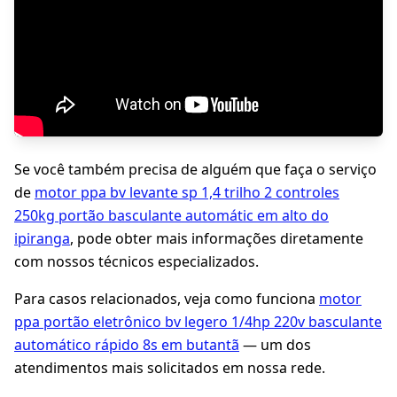
Se você também precisa de alguém que faça o serviço
de
motor ppa bv levante sp 1,4 trilho 2 controles
250kg portão basculante automátic em alto do
ipiranga
, pode obter mais informações diretamente
com nossos técnicos especializados.
Para casos relacionados, veja como funciona
motor
ppa portão eletrônico bv legero 1/4hp 220v basculante
automático rápido 8s em butantã
— um dos
atendimentos mais solicitados em nossa rede.