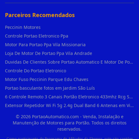
Parceiros Recomendados
Peccinin Motores
Controle Portao Eletronico Ppa
Motor Para Portao Ppa Vila Missionaria
Loja De Motor De Portao Ppa Vila Andrade
Duvidas De Clientes Sobre Portao Automatico E Motor De Portao Motor Para Portao De Ferro
Controle Do Portao Eletronico
Motor Fuso Peccinin Parque Edu Chaves
Portao basculante fotos em Jardim São Luís
6 Controle Remoto 3 Canais Portão Eletronico 433mhz Rcg Seg Garen Ppa em Vila Clementino
Extensor Repetidor Wi Fi 5g 2.4g Dual Band 6 Antenas em Vila Sônia
©
2026
PortaoAutomatico.com - Venda, Instalação e
Manutenção de Motores para Portão. Todos os direitos
reservados.
Como participante do Programa de Afiliados da Shopee, este site contém