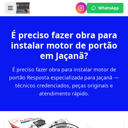
WhatsApp
É preciso fazer obra para
instalar motor de portão
em Jaçanã?
É preciso fazer obra para instalar motor de
portão Resposta especializada para Jaçanã —
técnicos credenciados, peças originais e
atendimento rápido.