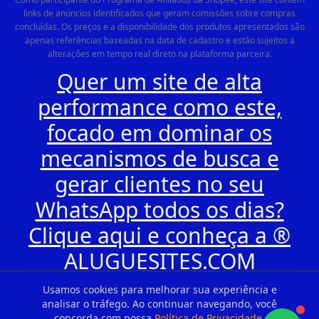
links de anúncios identificados que geram comissões sobre compras
concluídas. Os preços e a disponibilidade dos produtos apresentados são
apenas referências baseadas na data de cadastro e estão sujeitos a
alterações em tempo real direto na plataforma parceira.
Quer um site de alta
performance como este,
focado em dominar os
mecanismos de busca e
gerar clientes no seu
WhatsApp todos os dias?
Clique aqui e conheça a ®
ALUGUESITES.COM
Usamos cookies para melhorar sua experiência e
analisar o tráfego. Ao continuar navegando, você
concorda com nossa
Política de Privacidade
.