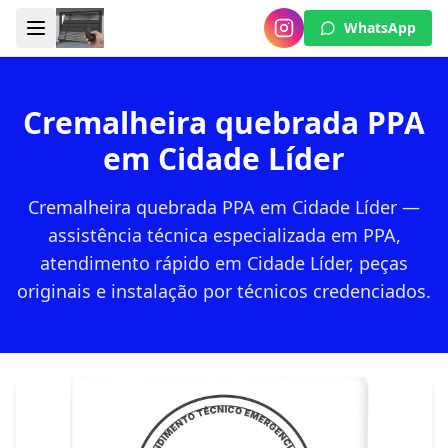
WhatsApp
Cremalheira quebrada PPA
em Cidade Líder
Cremalheira quebrada PPA em Cidade Líder —
assistência técnica especializada em PPA,
atendimento rápido em Cidade Líder, peças
originais e instalação por técnicos credenciados.