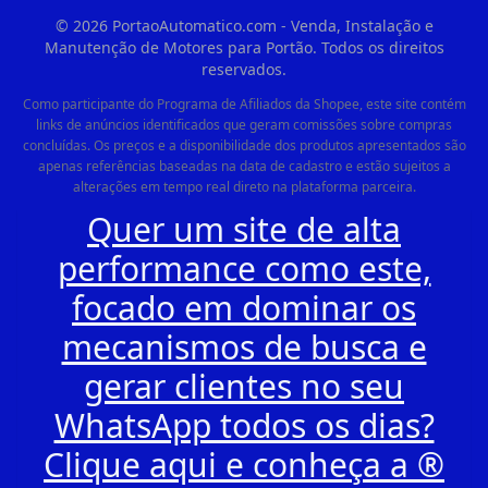
©
2026
PortaoAutomatico.com - Venda, Instalação e
Manutenção de Motores para Portão. Todos os direitos
reservados.
Como participante do Programa de Afiliados da Shopee, este site contém
links de anúncios identificados que geram comissões sobre compras
concluídas. Os preços e a disponibilidade dos produtos apresentados são
apenas referências baseadas na data de cadastro e estão sujeitos a
alterações em tempo real direto na plataforma parceira.
Quer um site de alta
performance como este,
focado em dominar os
mecanismos de busca e
gerar clientes no seu
WhatsApp todos os dias?
Clique aqui e conheça a ®