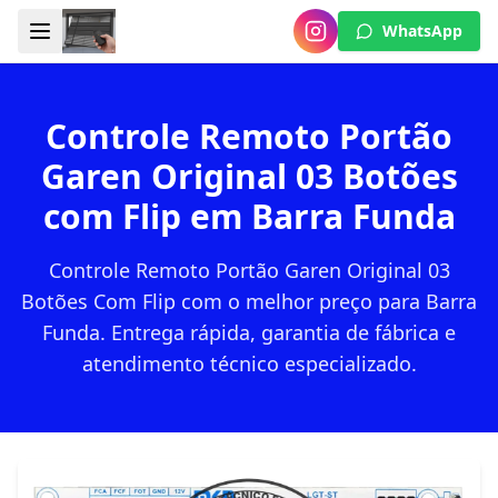
WhatsApp
Controle Remoto Portão
Garen Original 03 Botões
com Flip em Barra Funda
Controle Remoto Portão Garen Original 03
Botões Com Flip com o melhor preço para Barra
Funda. Entrega rápida, garantia de fábrica e
atendimento técnico especializado.