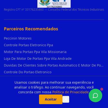
Registro CFT nº 33176235860 — Conselho Federal dos Técnicos Industriais
Parceiros Recomendados
Peccinin Motores
Controle Portao Eletronico Ppa
Motor Para Portao Ppa Vila Missionaria
Loja De Motor De Portao Ppa Vila Andrade
Duvidas De Clientes Sobre Portao Automatico E Motor De Portao Motor Para Portao De Ferro
Controle Do Portao Eletronico
Motor Fuso Peccinin Parque Edu Chaves
Usamos cookies para melhorar sua experiência e
Portao basculante fotos em Jardim São Luís
analisar o tráfego. Ao continuar navegando, você
concorda com nossa
Política de Privacidade
.
6 Controle Remoto 3 Canais Portão Eletronico 433mhz Rcg Seg Garen Ppa em Vila Clementino
Extensor Repetidor Wi Fi 5g 2.4g Dual Band 6 Antenas em Vila Sônia
Aceitar
©
2026
PortaoAutomatico.com - Venda, Instalação e