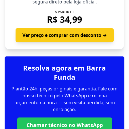
segura direto pela loja oficial.
A PARTIR DE
R$ 34,99
Ver preço e comprar com desconto →
Resolva agora em Barra
Funda
Plantão 24h, peças originais e garantia. Fale com
nosso técnico pelo WhatsApp e receba
orçamento na hora — sem visita perdida, sem
enrolação.
Chamar técnico no WhatsApp