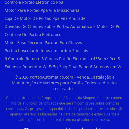
Controle Portao Eletronico Ppa
Motor Para Portao Ppa Vila Missionaria
Loja De Motor De Portao Ppa Vila Andrade
Duvidas De Clientes Sobre Portao Automatico E Motor De Portao Motor Para Portao De Ferro
Controle Do Portao Eletronico
Motor Fuso Peccinin Parque Edu Chaves
Portao basculante fotos em Jardim São Luís
6 Controle Remoto 3 Canais Portão Eletronico 433mhz Rcg Seg Garen Ppa em Vila Clementino
Extensor Repetidor Wi Fi 5g 2.4g Dual Band 6 Antenas em Vila Sônia
©
2026
PortaoAutomatico.com - Venda, Instalação e
Manutenção de Motores para Portão. Todos os direitos
reservados.
Como participante do Programa de Afiliados da Shopee, este site contém
links de anúncios identificados que geram comissões sobre compras
concluídas. Os preços e a disponibilidade dos produtos apresentados são
apenas referências baseadas na data de cadastro e estão sujeitos a
alterações em tempo real direto na plataforma parceira.