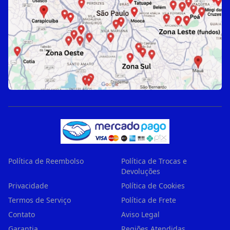
Política de Reembolso
Política de Trocas e
Devoluções
Privacidade
Política de Cookies
Termos de Serviço
Política de Frete
Contato
Aviso Legal
Garantia
Regiões Atendidas