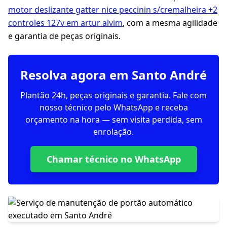
motor deslizante gatter nice peccinin s/cremalheira +2
controles 127v em artur alvim
, com a mesma agilidade
e garantia de peças originais.
Resolva agora em Santo André
Plantão 24h, peças originais e garantia. Fale com
nosso técnico pelo WhatsApp e receba
orçamento na hora — sem visita perdida, sem
enrolação.
Chamar técnico no WhatsApp