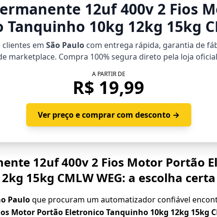
Permanente 12uf 400v 2 Fios M
co Tanquinho 10kg 12kg 15kg
a clientes em
São Paulo
com entrega rápida, garantia de fá
de marketplace. Compra 100% segura direto pela loja oficial
A PARTIR DE
R$ 19,99
Ver preço e comprar com desconto →
ente 12uf 400v 2 Fios Motor Portão E
12kg 15kg CMLW WEG: a escolha certa
ão Paulo
que procuram um automatizador confiável enco
ios Motor Portão Eletronico Tanquinho 10kg 12kg 15kg