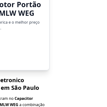
otor Portão
 CMLW WEG
brica e o melhor preço
.
letronico
 em São Paulo
ntram no
Capacitor
 CMLW WEG
a combinação