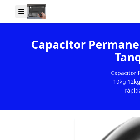
Capacitor Permanen
Tanq
Capacitor 
10kg 12kg
rápid