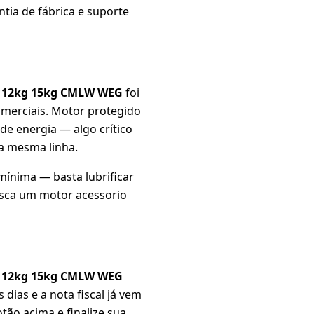
ntia de fábrica e suporte
kg 12kg 15kg CMLW WEG
foi
omerciais. Motor protegido
de energia — algo crítico
da mesma linha.
mínima — basta lubrificar
usca um motor acessorio
kg 12kg 15kg CMLW WEG
ias e a nota fiscal já vem
tão acima e finalize sua