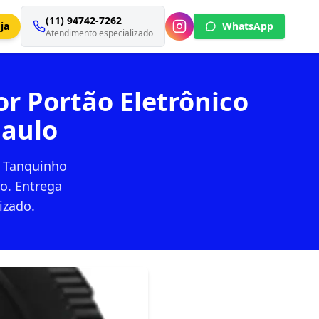
(11) 94742-7262
ja
WhatsApp
Atendimento especializado
r Portão Eletrônico
Paulo
o Tanquinho
o. Entrega
izado.