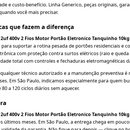
dade e custo-benefício. Linha Generico, peças originais, gara
 quando você mais precisar.
icas que fazem a diferença
2uf 400v 2 Fios Motor Portão Eletronico Tanquinho 10
 para suportar a rotina pesada de portões residenciais e c
trônica com proteção contra surtos elétricos (raio e queda 
idade total com controles e fechaduras eletromagnéticas 
a qualquer técnico autorizado e a manutenção preventiva é 
meses. Em São Paulo, indicamos especialmente para quem b
 80 a 120 ciclos diários sem aquecer.
ora
2uf 400v 2 Fios Motor Portão Eletronico Tanquinho 10
 últimos meses. Em São Paulo, a entrega chega em poucos d
validade da garantia. Não fique para depois — clique no bo