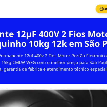
Lo
te 12µF 400V 2 Fios Moto
uinho 10kg 12k em São 
Permanente 12uf 400v 2 Fios Motor Portão Eletronic
 15kg CMLW WEG com o melhor preço para São Paul
a, garantia de fábrica e atendimento técnico especial