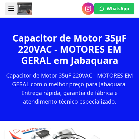
WhatsApp
Capacitor de Motor 35µF
220VAC - MOTORES EM
GERAL em Jabaquara
Capacitor de Motor 35uF 220VAC - MOTORES EM
GERAL com o melhor preço para Jabaquara.
Entrega rápida, garantia de fábrica e
atendimento técnico especializado.