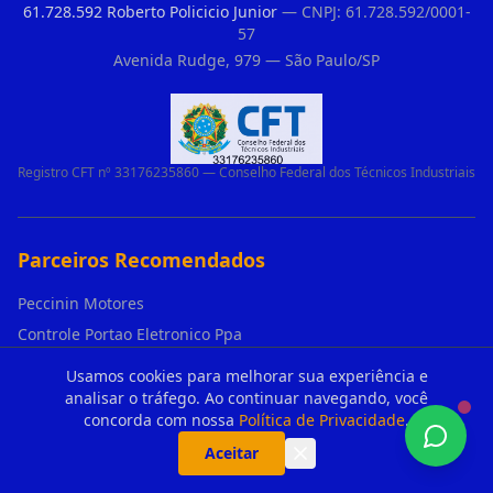
61.728.592 Roberto Policicio Junior
— CNPJ: 61.728.592/0001-
57
Avenida Rudge, 979 — São Paulo/SP
Registro CFT nº 33176235860 — Conselho Federal dos Técnicos Industriais
Parceiros Recomendados
Peccinin Motores
Controle Portao Eletronico Ppa
Motor Para Portao Ppa Vila Missionaria
Usamos cookies para melhorar sua experiência e
Loja De Motor De Portao Ppa Vila Andrade
analisar o tráfego. Ao continuar navegando, você
concorda com nossa
Política de Privacidade
.
Duvidas De Clientes Sobre Portao Automatico E Motor De Portao Motor Para Portao De Ferro
Aceitar
Controle Do Portao Eletronico
Motor Fuso Peccinin Parque Edu Chaves