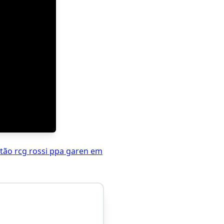
rtão rcg rossi ppa garen em