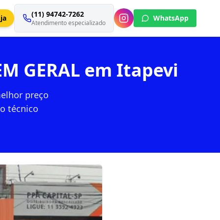
(11) 94742-7262
ja
WhatsApp
Atendimento especializado
EM GERAL em Itapevi
elhor preço
to técnico