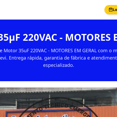
Lo
 35µF 220VAC - MOTORES 
de Motor 35uF 220VAC - MOTORES EM GERAL com o m
evi. Entrega rápida, garantia de fábrica e atendimen
especializado.