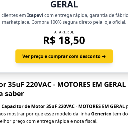
GERAL
a clientes em
Itapevi
com entrega rápida, garantia de fábri
marketplace. Compra 100% segura direto pela loja oficial.
A PARTIR DE
R$ 18,50
Ver preço e comprar com desconto →
or 35uF 220VAC - MOTORES EM GERAL 
a saber
o
Capacitor de Motor 35uF 220VAC - MOTORES EM GERAL
p
mos mostrar por que esse modelo da linha
Generico
tem do
elhor preço com entrega rápida e nota fiscal.