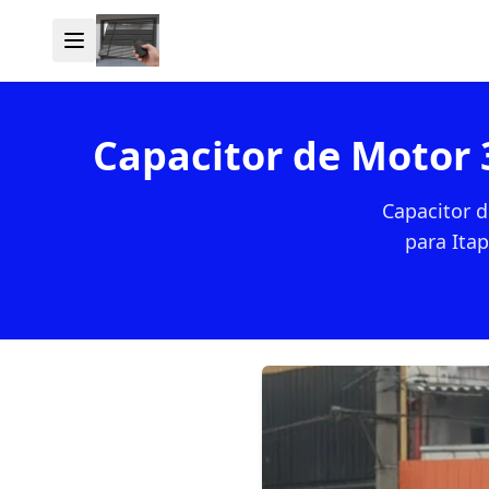
Capacitor de Motor
Capacitor 
para Itap