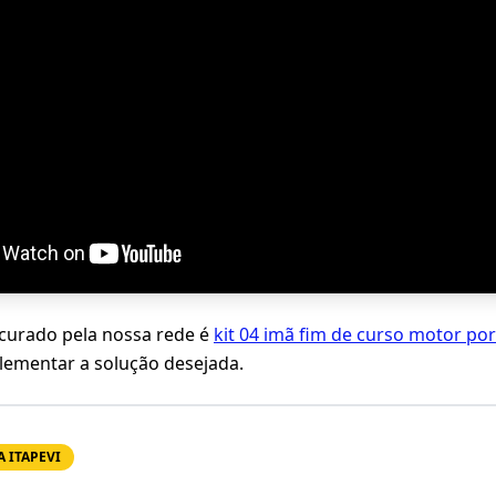
ocurado pela nossa rede é
kit 04 imã fim de curso motor po
lementar a solução desejada.
 ITAPEVI