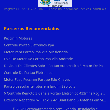
Registro CFT nº 33176235860 — Conselho Federal dos Técnicos Industriais
Parceiros Recomendados
Peccinin Motores
Controle Portao Eletronico Ppa
Motor Para Portao Ppa Vila Missionaria
Loja De Motor De Portao Ppa Vila Andrade
Duvidas De Clientes Sobre Portao Automatico E Motor De Portao Motor Para Portao De Ferro
Controle Do Portao Eletronico
Motor Fuso Peccinin Parque Edu Chaves
Portao basculante fotos em Jardim São Luís
6 Controle Remoto 3 Canais Portão Eletronico 433mhz Rcg Seg Garen Ppa em Vila Clementino
Extensor Repetidor Wi Fi 5g 2.4g Dual Band 6 Antenas em Vila Sônia
©
2026
PortaoAutomatico.com - Venda, Instalação e