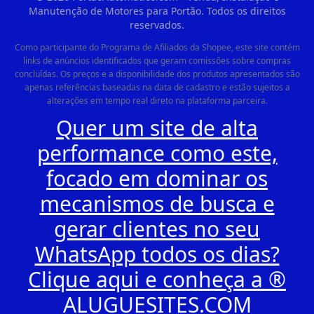
Manutenção de Motores para Portão. Todos os direitos
reservados.
Como participante do Programa de Afiliados da Shopee, este site contém
links de anúncios identificados que geram comissões sobre compras
concluídas. Os preços e a disponibilidade dos produtos apresentados são
apenas referências baseadas na data de cadastro e estão sujeitos a
alterações em tempo real direto na plataforma parceira.
Quer um site de alta
performance como este,
focado em dominar os
mecanismos de busca e
gerar clientes no seu
WhatsApp todos os dias?
Clique aqui e conheça a ®
ALUGUESITES.COM