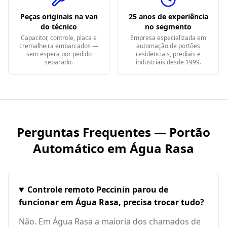
Peças originais na van
25 anos de experiência
do técnico
no segmento
Capacitor, controle, placa e
Empresa especializada em
cremalheira embarcados —
automação de portões
sem espera por pedido
residenciais, prediais e
separado.
industriais desde 1999.
Perguntas Frequentes — Portão
Automático em
Água Rasa
Controle remoto Peccinin parou de
funcionar em Água Rasa, precisa trocar tudo?
Não. Em Água Rasa a maioria dos chamados de