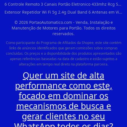
6 Controle Remoto 3 Canais Portão Eletronico 433mhz Rcg Seg Garen Ppa em Vila Clementino
Extensor Repetidor Wi Fi 5g 2.4g Dual Band 6 Antenas em Vila Sônia
©
2026
PortaoAutomatico.com - Venda, Instalação e
Manutenção de Motores para Portão. Todos os direitos
reservados.
Como participante do Programa de Afiliados da Shopee, este site contém
links de anúncios identificados que geram comissões sobre compras
concluídas. Os preços e a disponibilidade dos produtos apresentados são
apenas referências baseadas na data de cadastro e estão sujeitos a
alterações em tempo real direto na plataforma parceira.
Quer um site de alta
performance como este,
focado em dominar os
mecanismos de busca e
gerar clientes no seu
WhatsApp todos os dias?