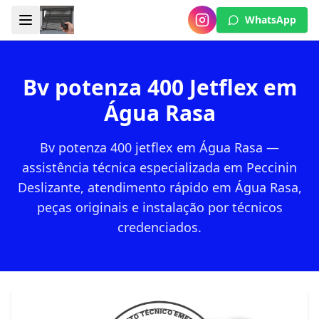
WhatsApp
Bv potenza 400 Jetflex em
Água Rasa
Bv potenza 400 jetflex em Água Rasa —
assistência técnica especializada em Peccinin
Deslizante, atendimento rápido em Água Rasa,
peças originais e instalação por técnicos
credenciados.