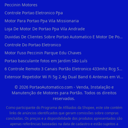
Peccinin Motores
Controle Portao Eletronico Ppa
Motor Para Portao Ppa Vila Missionaria
Loja De Motor De Portao Ppa Vila Andrade
Duvidas De Clientes Sobre Portao Automatico E Motor De Portao Motor Para Portao De Ferro
Controle Do Portao Eletronico
Motor Fuso Peccinin Parque Edu Chaves
Portao basculante fotos em Jardim São Luís
6 Controle Remoto 3 Canais Portão Eletronico 433mhz Rcg Seg Garen Ppa em Vila Clementino
Extensor Repetidor Wi Fi 5g 2.4g Dual Band 6 Antenas em Vila Sônia
©
2026
PortaoAutomatico.com - Venda, Instalação e
Manutenção de Motores para Portão. Todos os direitos
reservados.
Como participante do Programa de Afiliados da Shopee, este site contém
links de anúncios identificados que geram comissões sobre compras
concluídas. Os preços e a disponibilidade dos produtos apresentados são
apenas referências baseadas na data de cadastro e estão sujeitos a