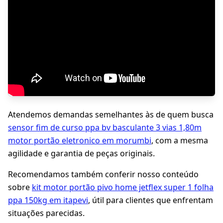
Atendemos demandas semelhantes às de quem busca
sensor fim de curso ppa bv basculante 3 vias 1,80m
motor portão eletronico em morumbi
, com a mesma
agilidade e garantia de peças originais.
Recomendamos também conferir nosso conteúdo
sobre
kit motor portão pivo home jetflex super 1 folha
ppa 150kg em itapevi
, útil para clientes que enfrentam
situações parecidas.