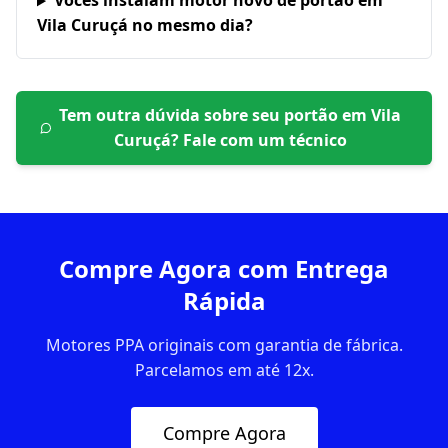
Vocês instalam motor novo de portão em
Vila Curuçá no mesmo dia?
Tem outra dúvida sobre seu portão em
Vila
Curuçá
? Fale com um técnico
Compre Agora com Entrega
Rápida
Motores PPA originais com garantia de fábrica.
Parcelamos em até 12x.
Compre Agora